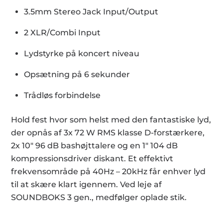
3.5mm Stereo Jack Input/Output
2 XLR/Combi Input
Lydstyrke på koncert niveau
Opsætning på 6 sekunder
Trådløs forbindelse
Hold fest hvor som helst med den fantastiske lyd,
der opnås af 3x 72 W RMS klasse D-forstærkere,
2x 10″ 96 dB bashøjttalere og en 1″ 104 dB
kompressionsdriver diskant. Et effektivt
frekvensområde på 40Hz – 20kHz får enhver lyd
til at skære klart igennem. Ved leje af
SOUNDBOKS 3 gen., medfølger oplade stik.