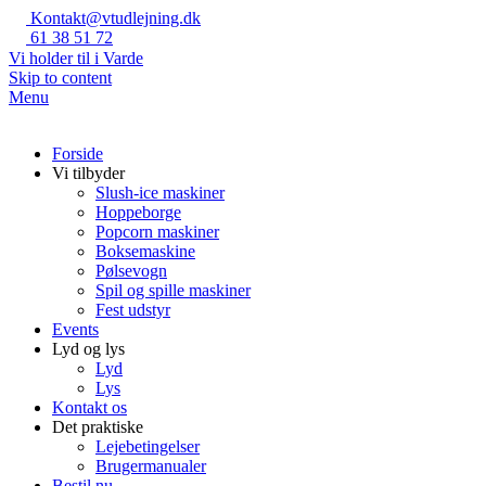
Kontakt@vtudlejning.dk
61 38 51 72
Vi holder til i Varde
Skip to content
Menu
Forside
Vi tilbyder
Slush-ice maskiner
Hoppeborge
Popcorn maskiner
Boksemaskine
Pølsevogn
Spil og spille maskiner
Fest udstyr
Events
Lyd og lys
Lyd
Lys
Kontakt os
Det praktiske
Lejebetingelser
Brugermanualer
Bestil nu