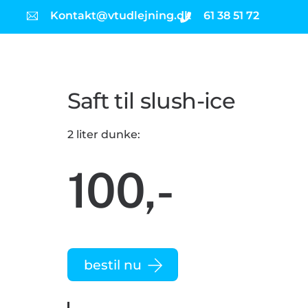
Kontakt@vtudlejning.dk
61 38 51 72
Saft til slush-ice
2 liter dunke:
100,-
bestil nu